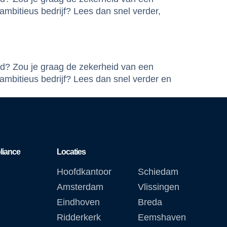
mbitieus bedrijf? Lees dan snel verder,
ed? Zou je graag de zekerheid van een
ambitieus bedrijf? Lees dan snel verder en
liance
Locaties
Hoofdkantoor
Schiedam
Amsterdam
Vlissingen
Eindhoven
Breda
Ridderkerk
Eemshaven