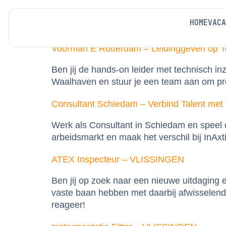
Shift Service:
Day s
HOME
VACA
Voorman E Rotterdam – Leidinggeven op T
Ben jij de hands-on leider met technisch i
Waalhaven en stuur je een team aan om prefa
Consultant Schiedam – Verbind Talent met 
Werk als Consultant in Schiedam en speel e
arbeidsmarkt en maak het verschil bij InAx
ATEX Inspecteur – VLISSINGEN
Ben jij op zoek naar een nieuwe uitdaging
vaste baan hebben met daarbij afwisselende
reageer!