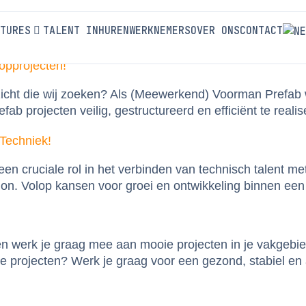
hift
TURES
TALENT INHUREN
WERKNEMERS
OVER ONS
CONTACT
opprojecten!
nzicht die wij zoeken? Als (Meewerkend) Voorman Prefab 
b projecten veilig, gestructureerd en efficiënt te reali
Techniek!
en cruciale rol in het verbinden van technisch talent 
tion. Volop kansen voor groei en ontwikkeling binnen ee
 en werk je graag mee aan mooie projecten in je vakgebi
 projecten? Werk je graag voor een gezond, stabiel en 