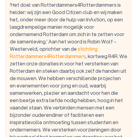
‘Het doel van Rotterdammers4Rotterdammers is
helder: wij zijn een Good Citizen club en wij maken
het, onder meer door de hulp van InAxtion, op een
laagdrempelige manier mogelijk voor
ondernemend Rotterdam om zich in te zetten voor
de samenleving.’ Aan het woord is Robin Wolf –
Westerveld, oprichter van de
stichting
Rotterdammers4Rotterdammers
, kortweg R4R. We
zetten onze donaties in voor het versterken van
Rotterdam én steken daarbij ook zelf de handen uit
de mouwen. We hebben verschillende projecten
en evenementen voor jong en oud, waarbij
samenwerken, plezier en aandacht voor hen die
een beetje extra liefde nodig hebben, hoog in het
vaandel staan. We verbinden mensen met een
bijzonder ouderendiner of faciliteren een
inspiratievolle ontmoeting tussen studenten en
ondernemers. We versterken voorzieningen door
bijvoorbeeld het inzamelen van donaties voor het