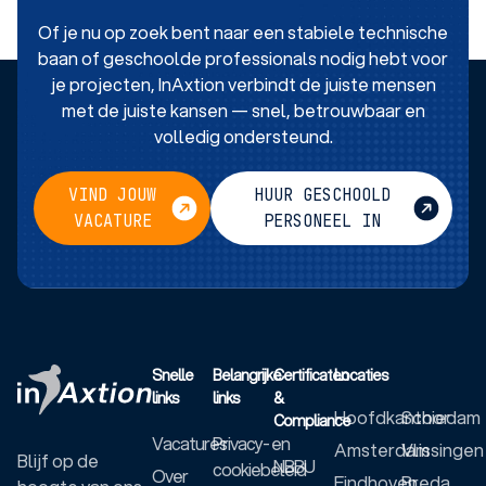
Of je nu op zoek bent naar een stabiele technische
baan of geschoolde professionals nodig hebt voor
je projecten, InAxtion verbindt de juiste mensen
met de juiste kansen — snel, betrouwbaar en
volledig ondersteund.
VIND JOUW
HUUR GESCHOOLD
VACATURE
PERSONEEL IN
Snelle
Belangrijke
Certificaten
Locaties
links
links
&
Hoofdkantoor
Schiedam
Compliance
Vacatures
Privacy- en
Amsterdam
Vlissingen
Blijf op de
NBBU
cookiebeleid
Over
Eindhoven
Breda