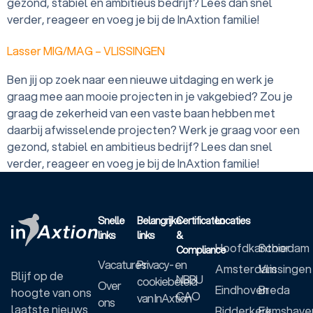
gezond, stabiel en ambitieus bedrijf? Lees dan snel
verder, reageer en voeg je bij de InAxtion familie!
Lasser MIG/MAG – VLISSINGEN
Ben jij op zoek naar een nieuwe uitdaging en werk je
graag mee aan mooie projecten in je vakgebied? Zou je
graag de zekerheid van een vaste baan hebben met
daarbij afwisselende projecten? Werk je graag voor een
gezond, stabiel en ambitieus bedrijf? Lees dan snel
verder, reageer en voeg je bij de InAxtion familie!
Snelle
Belangrijke
Certificaten
Locaties
links
links
&
Hoofdkantoor
Schiedam
Compliance
Vacatures
Privacy- en
Amsterdam
Vlissingen
Blijf op de
NBBU
cookiebeleid
Over
Eindhoven
Breda
hoogte van ons
CAO
van InAxtion
ons
laatste nieuws
Ridderkerk
Eemshave