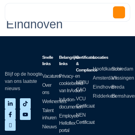
Office:
InAxtion
Eindhoven
Snelle
Belangrijke
Certificaten
Locaties
links
links
&
Hoofdkantoor
Schiedam
Compliance
Blijf op de hoogte
Vacatures
Privacy- en
Amsterdam
Vlissingen
van ons laatste
NBBU
cookiebeleid
Over
Eindhoven
Breda
nieuws
CAO
van InAxtion
ons
Ridderkerk
Eemshave
VCU
InAxtion-
Werknemers
Certificaat
documenten
Talent
NEN
Employee
inhuren
Certificaat
Helloflex
Nieuws
portal