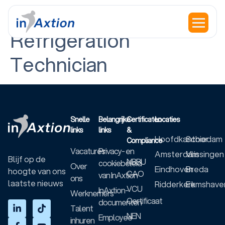
Function Type:
HVAC
Refrigeration
Technician
Snelle
Belangrijke
Certificaten
Locaties
links
links
&
Hoofdkantoor
Schiedam
Compliance
Vacatures
Privacy- en
Amsterdam
Vlissingen
Blijf op de
NBBU
cookiebeleid
Over
Eindhoven
Breda
hoogte van ons
CAO
van InAxtion
ons
laatste nieuws
Ridderkerk
Eemshave
VCU
InAxtion-
Werknemers
Certificaat
documenten
Talent
NEN
Employee
inhuren