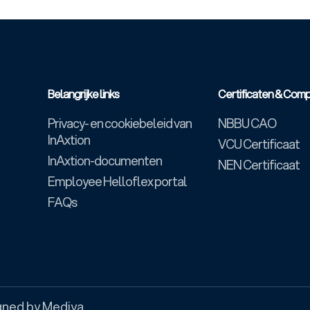
Belangrijke links
Certificaten & Comp
Privacy- en cookiebeleid van
NBBU CAO
InAxtion
VCU Certificaat
InAxtion-documenten
NEN Certificaat
Employee Helloflex portal
FAQs
gned by Mediya