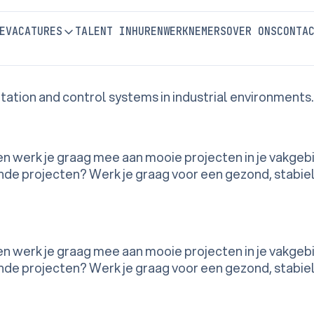
:
Full-time
E
VACATURES
TALENT INHUREN
WERKNEMERS
OVER ONS
CONTA
ntation and control systems in industrial environments.
 en werk je graag mee aan mooie projecten in je vakgeb
de projecten? Werk je graag voor een gezond, stabiel 
 en werk je graag mee aan mooie projecten in je vakgeb
de projecten? Werk je graag voor een gezond, stabiel 