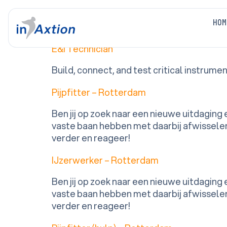
Fulltime / parttime
HOM
E&I Technician
Build, connect, and test critical instrume
Pijpfitter – Rotterdam
Ben jij op zoek naar een nieuwe uitdaging
vaste baan hebben met daarbij afwisselen
verder en reageer!
IJzerwerker – Rotterdam
Ben jij op zoek naar een nieuwe uitdaging
vaste baan hebben met daarbij afwisselen
verder en reageer!