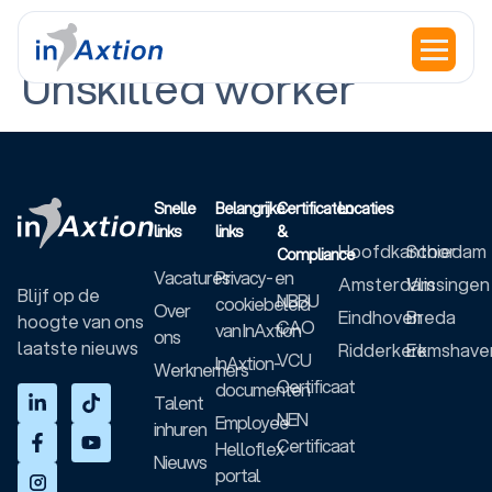
Education Level:
Unskilled worker
Snelle
Belangrijke
Certificaten
Locaties
links
links
&
Hoofdkantoor
Schiedam
Compliance
Vacatures
Privacy- en
Amsterdam
Vlissingen
Blijf op de
NBBU
cookiebeleid
Over
Eindhoven
Breda
hoogte van ons
CAO
van InAxtion
ons
laatste nieuws
Ridderkerk
Eemshave
VCU
InAxtion-
Werknemers
Certificaat
documenten
Talent
NEN
Employee
inhuren
Certificaat
Helloflex
Nieuws
portal