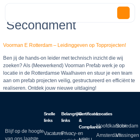
Contract Type:
Secondment
Voorman E Rotterdam – Leidinggeven op Topprojecten!
Ben jij de hands-on leider met technisch inzicht die wij
zoeken? Als (Meewerkend) Voorman Prefab werk je op
locatie in de Rotterdamse Waalhaven en stuur je een team
aan om prefab projecten veilig, gestructureerd en efficiënt te
realiseren. Ontdek jouw nieuwe uitdaging!
Snelle
Belangrijke
Certificaten
Locaties
links
links
&
Hoofdkantoor
Schiedam
Compliance
Blijf op de hoogte
Vacatures
Privacy- en
Amsterdam
Vlissingen
van ons laatste
NBBU