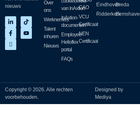
cookiebeleid
Over
Eindhoven
Breda
nieuws
CAO
van InAxtion
ons
Ridderkerk
Eemshave
VCU
InAxtion-
Werknemers
Certificaat
documenten
Talent
NEN
Employee
inhuren
Certificaat
Helloflex
Nieuws
portal
FAQs
Copyright © 2026. Alle rechten
Designed by
voorbehouden.
Mediya